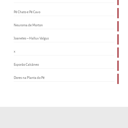
Pé Chato e Pé Cavo
Neuroma de Morton
Joanetes – Hallux Valgus
x
Esporão Calcâneo
Dores na Planta do Pé