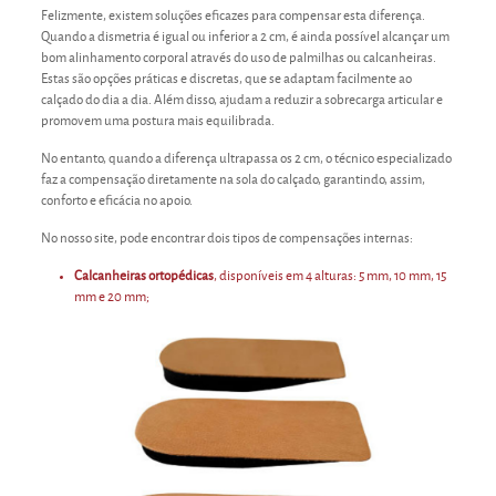
Felizmente, existem soluções eficazes para compensar esta diferença.
Quando a dismetria é igual ou inferior a 2 cm, é ainda possível alcançar um
bom alinhamento corporal através do uso de palmilhas ou calcanheiras.
Estas são opções práticas e discretas, que se adaptam facilmente ao
calçado do dia a dia. Além disso, ajudam a reduzir a sobrecarga articular e
promovem uma postura mais equilibrada.
No entanto, quando a diferença ultrapassa os 2 cm, o técnico especializado
faz a compensação diretamente na sola do calçado, garantindo, assim,
conforto e eficácia no apoio.
No nosso site, pode encontrar dois tipos de compensações internas:
Calcanheiras ortopédicas
, disponíveis em 4 alturas: 5 mm, 10 mm, 15
mm e 20 mm;