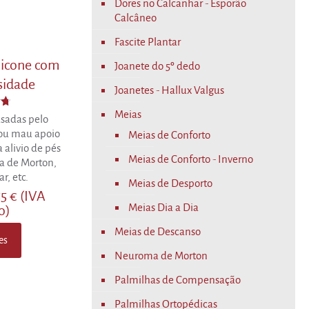
Dores no Calcanhar - Esporão
Calcâneo
Fascite Plantar
ilicone com
Joanete do 5º dedo
sidade
Joanetes - Hallux Valgus
Meias
o
usadas pelo
 ou mau apoio
Meias de Conforto
 alivio de pés
Meias de Conforto - Inverno
a de Morton,
r, etc.
Meias de Desporto
Price
55
€
(IVA
Meias Dia a Dia
range:
o)
29.95 €
Meias de Descanso
through
es
38.55 €
Neuroma de Morton
Palmilhas de Compensação
Palmilhas Ortopédicas