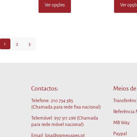
Ver opções
Ver opçõ
This
This
product
product
has
has
multiple
multiple
variants.
variants.
The
The
1
2
3
options
options
may
may
be
be
chosen
chosen
on
on
the
the
product
product
Contactos:
Meios de
page
page
Telefone:
210 734 385
Transferênc
(Chamada para rede fixa nacional)
Referência
Telemóvel:
937 311 299
(Chamada
MB Way
para rede móvel nacional)
Paypal
Email: loja@osmeuspes.pt