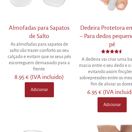
Almofadas para Sapatos
Dedeira Protetora e
de Salto
– Para dedos pequen
pé
As almofadas para sapatos de
salto vão trazer conforto ao seu
calçado e evitam que os seus pés
Avaliação
A dedeira vai criar uma ba
4.50
escorreguem demasiado para a
macia entre o seu dedo e o 
de 5
frente.
evitando assim fricçõe
8.95
€
(IVA incluido)
sobrepressões entre os me
fim de aliviar as dores
Adicionar
6.95
€
(IVA inclui
Adicionar