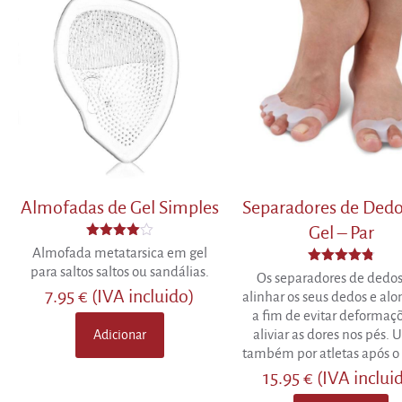
Almofadas de Gel Simples
Separadores de Ded
Gel – Par
Avaliação
Almofada metatarsica em gel
4.00
para saltos saltos ou sandálias.
de 5
Avaliação
Os separadores de dedos
4.78
7.95
€
(IVA incluido)
alinhar os seus dedos e alo
de 5
a fim de evitar deformaçõ
aliviar as dores nos pés. 
Adicionar
também por atletas após o 
15.95
€
(IVA inclui