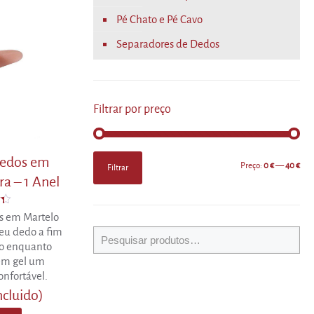
Pé Chato e Pé Cavo
Separadores de Dedos
Filtrar por preço
Preço
Preço
Dedos em
Preço:
0 €
—
40 €
Filtrar
mínimo
máximo
a – 1 Anel
o
s em Martelo
seu dedo a fim
to enquanto
em gel um
onfortável.
ncluido)