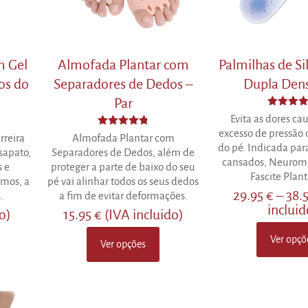
m Gel
Almofada Plantar com
Palmilhas de S
os do
Separadores de Dedos –
Dupla Den
Par
Avaliaçã
Evita as dores ca
4.73
excesso de pressão
Avaliação
de 5
rreira
Almofada Plantar com
4.80
do pé. Indicada para
sapato,
Separadores de Dedos, além de
de 5
cansados, Neurom
s e
proteger a parte de baixo do seu
Fascite Planta
smos, a
pé vai alinhar todos os seus dedos
29.95
€
–
38.
.
a fim de evitar deformações.
incluid
do)
15.95
€
(IVA incluido)
Ver opçõ
Ver opções
This
This
product
product
has
has
multiple
multiple
variants.