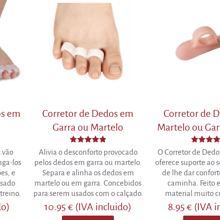
variants.
The
The
options
options
may
may
be
be
chosen
chosen
on
on
the
the
product
product
page
page
os em
Corretor de Dedos em
Corretor de 
Garra ou Martelo
Martelo ou Garr
Avaliação
Avaliaçã
 vão
Alivia o desconforto provocado
O Corretor de Dedo
4.85
4.33
nga-los
pelos dedos em garra ou martelo.
oferece suporte ao 
de 5
de 5
es, e
Separa e alinha os dedos em
de lhe dar confor
Usado
martelo ou em garra. Concebidos
caminha. Feito 
treino.
para serem usados com o calçado.
material muito c
do)
10.95
€
(IVA incluido)
8.95
€
(IVA i