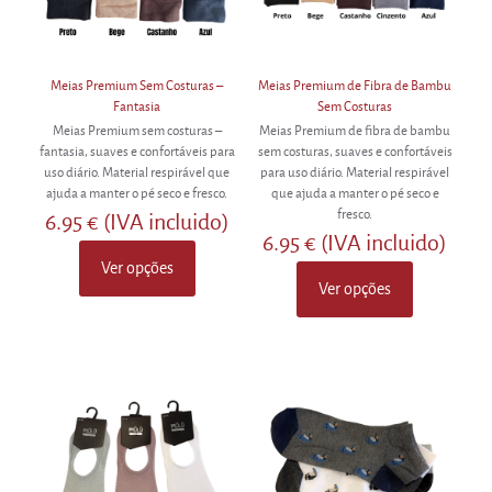
Meias Premium Sem Costuras –
Meias Premium de Fibra de Bambu
Fantasia
Sem Costuras
Meias Premium sem costuras –
Meias Premium de fibra de bambu
fantasia, suaves e confortáveis para
sem costuras, suaves e confortáveis
uso diário. Material respirável que
para uso diário. Material respirável
ajuda a manter o pé seco e fresco.
que ajuda a manter o pé seco e
fresco.
6.95
€
(IVA incluido)
6.95
€
(IVA incluido)
Ver opções
This
Ver opções
product
This
has
product
multiple
has
variants.
multiple
The
variants.
options
The
may
options
be
may
chosen
be
on
chosen