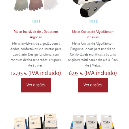
the
on
product
the
page
product
page
Meias Invisíveis de 5 Dedos em
Meias Curtas de Algodão com
Algodão
Pinguins
Meias invisíveis de algodão com 5
Meias Curtas de Algodão com
dedos, confortáveis e discretas para
Pinguins, ideais para uso diário.
uso diário. Design funcional com
Confortáveis e práticas, são uma
todos os dedos separados, em pack
opção versátil para o dia a dia. Pack
de 3 pares.
de 3 Meias.
12.95
€
(IVA incluido)
6.95
€
(IVA incluido)
Ver opções
Ver opções
This
This
product
product
has
has
multiple
multiple
variants.
variants.
The
The
options
options
may
may