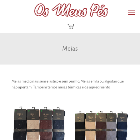
Meias
Meias medicinais sem elástico e sem punho. Meias em lã ou algodão que
não apertam. Também temos meias térmicas e de aquecimento.