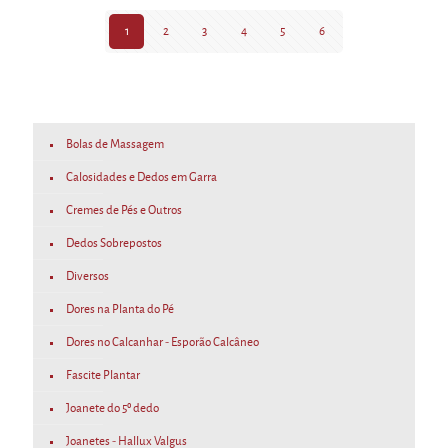
options
options
may
may
1
2
3
4
5
6
be
be
chosen
chosen
on
on
the
the
product
product
Bolas de Massagem
page
page
Calosidades e Dedos em Garra
Cremes de Pés e Outros
Dedos Sobrepostos
Diversos
Dores na Planta do Pé
Dores no Calcanhar - Esporão Calcâneo
Fascite Plantar
Joanete do 5º dedo
Joanetes - Hallux Valgus