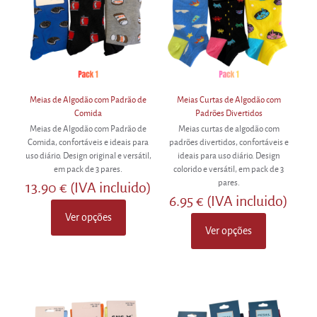
be
be
chosen
chosen
on
on
the
the
product
product
page
page
Meias de Algodão com Padrão de
Meias Curtas de Algodão com
Comida
Padrões Divertidos
Meias de Algodão com Padrão de
Meias curtas de algodão com
Comida, confortáveis e ideais para
padrões divertidos, confortáveis e
uso diário. Design original e versátil,
ideais para uso diário. Design
em pack de 3 pares.
colorido e versátil, em pack de 3
pares.
13.90
€
(IVA incluido)
6.95
€
(IVA incluido)
Ver opções
This
Ver opções
product
This
has
product
multiple
has
variants.
multiple
The
variants.
options
The