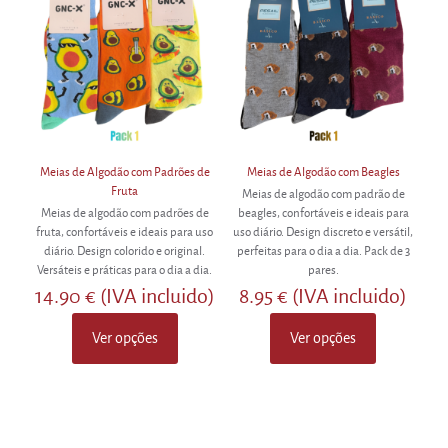
may
options
be
may
chosen
be
on
chosen
the
on
product
the
page
product
page
Meias de Algodão com Padrões de
Meias de Algodão com Beagles
Fruta
Meias de algodão com padrão de
Meias de algodão com padrões de
beagles, confortáveis e ideais para
fruta, confortáveis e ideais para uso
uso diário. Design discreto e versátil,
diário. Design colorido e original.
perfeitas para o dia a dia. Pack de 3
Versáteis e práticas para o dia a dia.
pares.
14.90
€
(IVA incluido)
8.95
€
(IVA incluido)
Ver opções
Ver opções
This
This
product
product
has
has
multiple
multiple
variants.
variants.
The
The