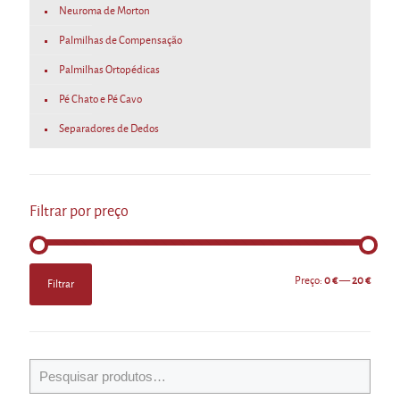
Neuroma de Morton
Palmilhas de Compensação
Palmilhas Ortopédicas
Pé Chato e Pé Cavo
Separadores de Dedos
Filtrar por preço
Preço
Preço
Preço:
0 €
—
20 €
Filtrar
mínimo
máximo