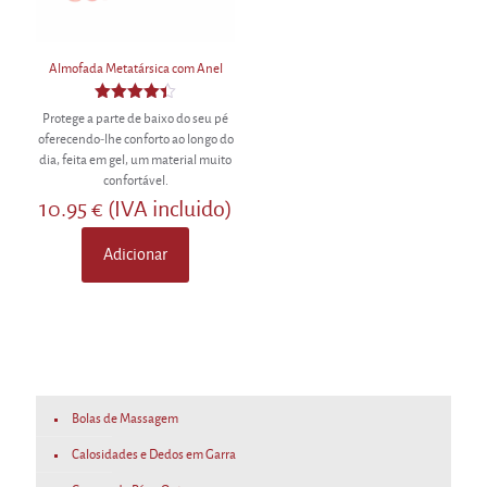
product
page
Almofada Metatársica com Anel
Avaliação
Protege a parte de baixo do seu pé
4.38
oferecendo-lhe conforto ao longo do
de 5
dia, feita em gel, um material muito
confortável.
10.95
€
(IVA incluido)
Adicionar
Bolas de Massagem
Calosidades e Dedos em Garra