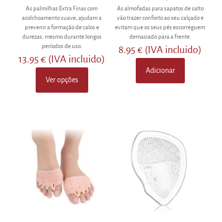
As palmilhas Extra Finas com
As almofadas para sapatos de salto
acolchoamento suave, ajudam a
vão trazer conforto ao seu calçado e
prevenir a formação de calos e
evitam que os seus pés escorreguem
durezas, mesmo durante longos
demasiado para a frente.
períodos de uso.
8.95
€
(IVA incluido)
13.95
€
(IVA incluido)
Adicionar
Ver opções
This
product
has
multiple
variants.
The
options
may
be
chosen
on
the
product
page