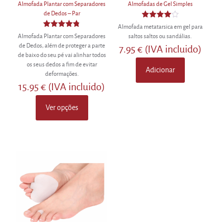
Almofada Plantar com Separadores
Almofadas de Gel Simples
de Dedos – Par
Avaliação
Almofada metatarsica em gel para
4.00
Avaliação
Almofada Plantar com Separadores
saltos saltos ou sandálias.
de 5
4.80
de Dedos, além de proteger a parte
7.95
€
(IVA incluido)
de 5
de baixo do seu pé vai alinhar todos
os seus dedos a fim de evitar
Adicionar
deformações.
15.95
€
(IVA incluido)
Ver opções
This
product
has
multiple
variants.
The
options
may
be
chosen
on
the