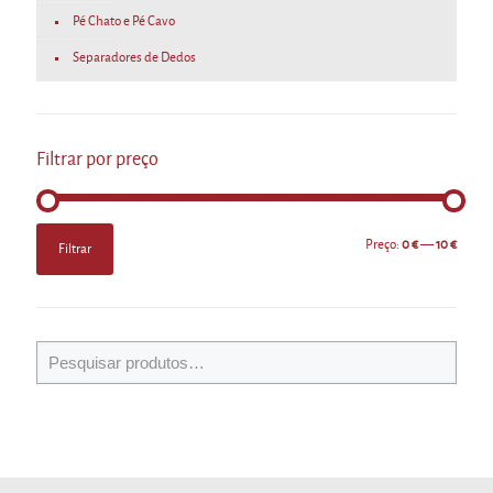
Pé Chato e Pé Cavo
Separadores de Dedos
Filtrar por preço
Preço
Preço
Preço:
0 €
—
10 €
Filtrar
mínimo
máximo