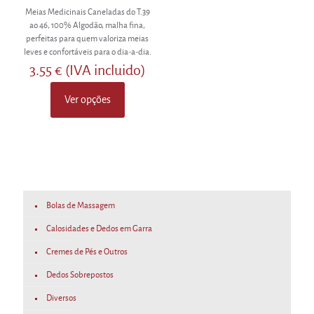
Meias Medicinais Caneladas do T.39
ao 46, 100% Algodão, malha fina,
perfeitas para quem valoriza meias
leves e confortáveis para o dia-a-dia.
3.55
€
(IVA incluido)
Ver opções
This
product
has
multiple
variants.
The
options
may
Bolas de Massagem
be
chosen
Calosidades e Dedos em Garra
on
the
Cremes de Pés e Outros
product
Dedos Sobrepostos
page
Diversos