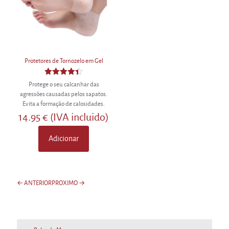
be
chosen
on
the
product
page
Protetores de Tornozelo em Gel
Avaliação
Protege o seu calcanhar das
4.40
agressões causadas pelos sapatos.
de 5
Evita a formação de calosidades.
14.95
€
(IVA incluido)
Adicionar
← ANTERIOR
PROXIMO →