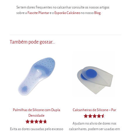
Se tem dores frequentes no calcanhar consulte os nossos artigos
sobre a
Fascite Plantar
e o
Esporão Calcâneo
no nosso
Blog
.
Também pode gostar…
Palmilhas de Silicone com Dupla
Calcanheiras de Silicone – Par
Densidade
Avaliação
Ajudam no alivio de dores nos
4.55
Avaliação
Evita as dores causadas pelo excesso
calcanhares, podem ser usadas em
de 5