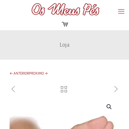
Loja
← ANTERIOR
PROXIMO →