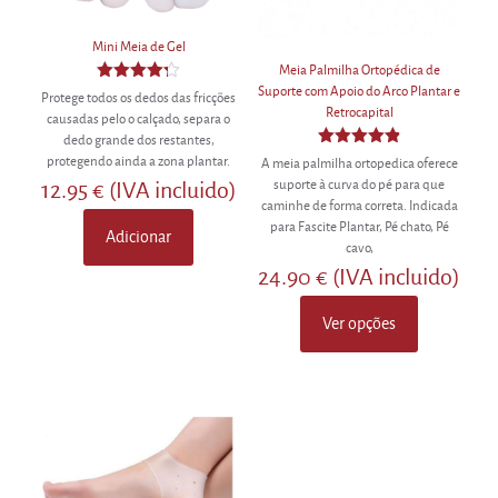
Mini Meia de Gel
Meia Palmilha Ortopédica de
Suporte com Apoio do Arco Plantar e
Avaliação
Protege todos os dedos das fricções
4.25
Retrocapital
causadas pelo o calçado, separa o
de 5
dedo grande dos restantes,
Avaliação
protegendo ainda a zona plantar.
A meia palmilha ortopedica oferece
4.86
suporte à curva do pé para que
12.95
€
(IVA incluido)
de 5
caminhe de forma correta. Indicada
para Fascite Plantar, Pé chato, Pé
Adicionar
cavo,
24.90
€
(IVA incluido)
Ver opções
This
product
has
multiple
variants.
The
options
may