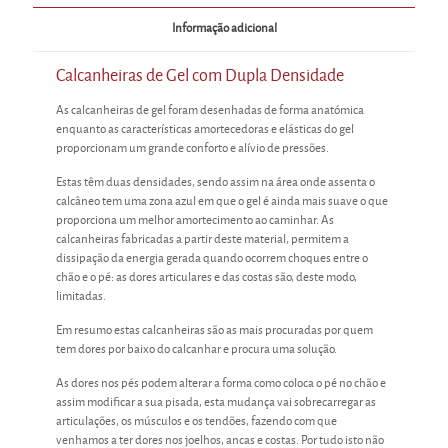
Informação adicional
Calcanheiras de Gel com Dupla Densidade
As calcanheiras de gel foram desenhadas de forma anatómica
enquanto as características amortecedoras e elásticas do gel
proporcionam um grande conforto e alívio de pressões.
Estas têm duas densidades, sendo assim na área onde assenta o
calcâneo tem uma zona azul em que o gel é ainda mais suave o que
proporciona um melhor amortecimento ao caminhar. As
calcanheiras fabricadas a partir deste material, permitem a
dissipação da energia gerada quando ocorrem choques entre o
chão e o pé: as dores articulares e das costas são, deste modo,
limitadas.
Em resumo estas calcanheiras são as mais procuradas por quem
tem dores por baixo do calcanhar e procura uma solução.
As dores nos pés podem alterar a forma como coloca o pé no chão e
assim modificar a sua pisada, esta mudança vai sobrecarregar as
articulações, os músculos e os tendões, fazendo com que
venhamos a ter dores nos joelhos, ancas e costas. Por tudo isto não