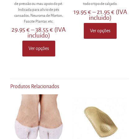
4.73
de pressão ou mau apoio do pé.
todo o tipo de calçado.
de 5
Indicada para alivio de pés
Price
19.95
€
–
21.95
€
(IVA
cansados, Neuroma de Morton,
range:
incluido)
Fascite Plantar, etc.
19.95 €
Price
through
29.95
€
–
38.55
€
(IVA
Ver opções
This
range:
21.95 €
incluido)
product
29.95 €
has
through
Ver opções
This
multiple
38.55 €
product
variants.
has
The
multiple
options
variants.
may
The
be
Produtos Relacionados
options
chosen
may
on
be
the
chosen
product
on
page
the
product
page