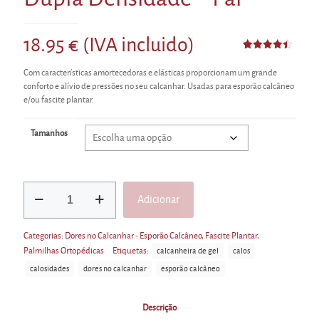
18.95
€
(IVA incluido)
Classificado
7
com
4.43
Com características amortecedoras e elásticas proporcionam um grande
em 5 com
base em
conforto e alívio de pressões no seu calcanhar. Usadas para esporão calcâneo
classificações
e/ou fascite plantar.
de
clientes
Tamanhos
Quantidade
Adicionar
de
Calcanheiras
Alternative:
de
Categorias:
Dores no Calcanhar - Esporão Calcâneo
,
Fascite Plantar
,
Gel
Palmilhas Ortopédicas
Etiquetas:
calcanheira de gel
calos
com
Dupla
calosidades
dores no calcanhar
esporão calcâneo
Densidade
-
Descrição
Par