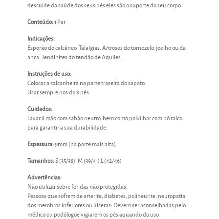
descuide da saúde dos seus pés eles são o suporte do seu corpo.
Conteúdo:
1 Par
Indicações:
Esporão do calcâneo. Talalgias. Artroses do tornozelo, joelho ou da
anca. Tendinites do tendão de Aquiles.
Instruções de uso:
Colocar a calcanheira na parte traseira do sapato.
Usar sempre nos dois pés.
Cuidados:
Lavar à mão com sabão neutro, bem como polvilhar com pó talco
para garantir a sua durabilidade.
Espessura:
9mm (na parte mais alta)
Tamanhos:
S (35/38), M (39/41) L (42/46)
Advertências:
Não utilizar sobre feridas não protegidas.
Pessoas que sofrem de arterite, diabetes, polineurite, neuropatia
dos membros inferiores ou úlceras: Devem ser aconselhadas pelo
médico ou podólogoe vigiarem os pés aquando do uso.