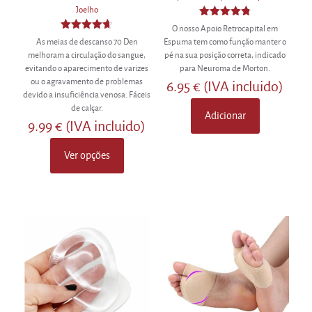
Joelho
Avaliação
O nosso Apoio Retrocapital em
4.80
Avaliação
As meias de descanso 70 Den
Espuma tem como função manter o
de 5
4.67
melhoram a circulação do sangue,
pé na sua posição correta, indicado
de 5
evitando o aparecimento de varizes
para Neuroma de Morton.
ou o agravamento de problemas
6.95
€
(IVA incluido)
devido a insuficiência venosa. Fáceis
de calçar.
Adicionar
9.99
€
(IVA incluido)
Ver opções
This
product
has
multiple
variants.
The
options
may
be
chosen
on
the