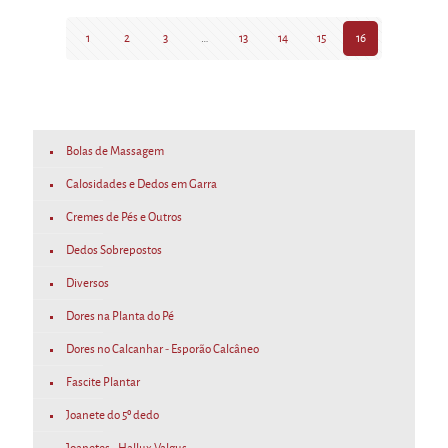
1
2
3
…
13
14
15
16
Bolas de Massagem
Calosidades e Dedos em Garra
Cremes de Pés e Outros
Dedos Sobrepostos
Diversos
Dores na Planta do Pé
Dores no Calcanhar - Esporão Calcâneo
Fascite Plantar
Joanete do 5º dedo