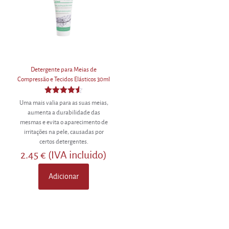
Detergente para Meias de
Compressão e Tecidos Elásticos 30ml
Avaliação
Uma mais valia para as suas meias,
4.50
aumenta a durabilidade das
de 5
mesmas e evita o aparecimento de
irritações na pele, causadas por
certos detergentes.
2.45
€
(IVA incluido)
Adicionar