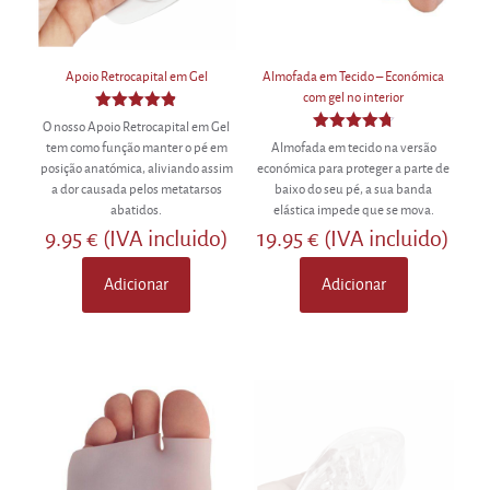
product
page
Apoio Retrocapital em Gel
Almofada em Tecido – Económica
com gel no interior
Avaliação
O nosso Apoio Retrocapital em Gel
4.86
Avaliação
tem como função manter o pé em
Almofada em tecido na versão
de 5
4.70
posição anatómica, aliviando assim
económica para proteger a parte de
de 5
a dor causada pelos metatarsos
baixo do seu pé, a sua banda
abatidos.
elástica impede que se mova.
9.95
€
(IVA incluido)
19.95
€
(IVA incluido)
Adicionar
Adicionar