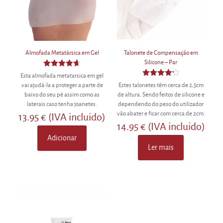
Almofada Metatársica em Gel
Talonete de Compensação em
Silicone – Par
Avaliação
Esta almofada metatarsica em gel
4.63
Avaliação
vai ajudá-la a proteger a parte de
Estes talonetes têm cerca de 2,5cm
de 5
4.20
baixo do seu pé assim como as
de altura. Sendo feitos de silicone e
de 5
laterais caso tenha joanetes.
dependendo do peso do utilizador
vão abater e ficar com cerca de 2cm.
13.95
€
(IVA incluido)
14.95
€
(IVA incluido)
Adicionar
Ler mais