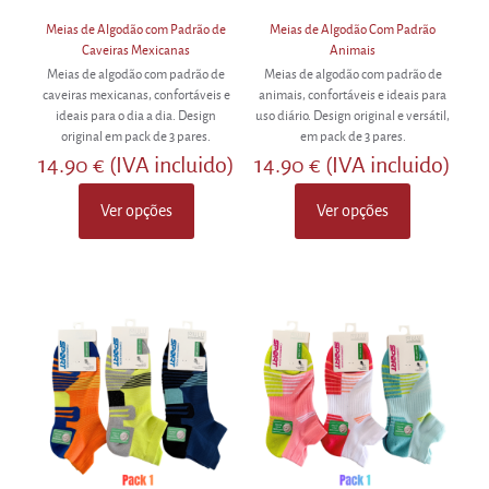
Meias de Algodão com Padrão de
Meias de Algodão Com Padrão
Caveiras Mexicanas
Animais
Meias de algodão com padrão de
Meias de algodão com padrão de
caveiras mexicanas, confortáveis e
animais, confortáveis e ideais para
ideais para o dia a dia. Design
uso diário. Design original e versátil,
original em pack de 3 pares.
em pack de 3 pares.
14.90
€
(IVA incluido)
14.90
€
(IVA incluido)
Ver opções
Ver opções
This
This
product
product
has
has
multiple
multiple
variants.
variants.
The
The
options
options
may
may
be
be
chosen
chosen
on
on
the
the
product
product