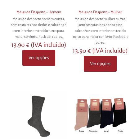
page
page
Meias de Desporto – Homem
Meias de Desporto – Mulher
Meias de desporto homem curtas,
Meias de desporto mulher curtas,
sem costuras nos dedos e calcanhar,
sem costuras nos dedos e no
com interior em tecido turco para
calcanhar, com interior em tecido
maior conforto. Pack de 3 pares.
turco para maior conforto. Pack de 3
pares.
13.90
€
(IVA incluido)
13.90
€
(IVA incluido)
Ver opções
This
Ver opções
product
This
has
product
multiple
has
variants.
multiple
The
variants.
options
The
may
options
be
may
chosen
be
on
chosen
the
on
product
the
page
product