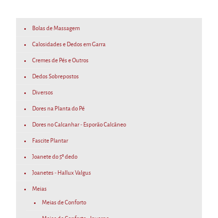
product
product
page
page
Bolas de Massagem
Calosidades e Dedos em Garra
Cremes de Pés e Outros
Dedos Sobrepostos
Diversos
Dores na Planta do Pé
Dores no Calcanhar - Esporão Calcâneo
Fascite Plantar
Joanete do 5º dedo
Joanetes - Hallux Valgus
Meias
Meias de Conforto