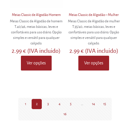
page
Meias Classic de Algodão Homem
Meias Classic de Algodão – Mulher
Meias Classic de Algodão de homem
Meias Classic de Algodão de mulher
T.40/46, meias básicas, leves e
T.35/40, meias básicas, leves e
confortáveis para uso diário. Opção
confortáveis para uso diário. Opção
simples e versátil para qualquer
simples e versátil para qualquer
calçado.
calçado.
2.99
€
(IVA incluido)
2.99
€
(IVA incluido)
Ver opções
Ver opções
This
This
product
product
has
has
multiple
multiple
variants.
variants.
The
The
options
options
may
may
1
2
3
4
5
…
14
15
be
be
16
chosen
chosen
on
on
the
the