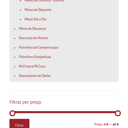
Meias de Conforto - Inverno
Meias de Desporto
Meias Dia a Dia
Meias de Descanso
Neuroma de Morton
Palmilhas de Compensação
Palmilhas Ortopédicas
Pé Chato e Pé Cavo
Separadores de Dedos
Filtrar por preço
Preço
Preço
Preço:
0 €
—
40 €
Filtrar
mínimo
máximo