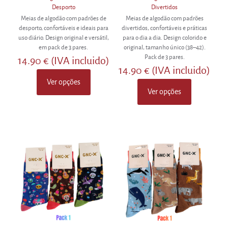
Desporto
Divertidos
Meias de algodão com padrões de
Meias de algodão com padrões
desporto, confortáveis e ideais para
divertidos, confortáveis e práticas
uso diário. Design original e versátil,
para o dia a dia. Design colorido e
em pack de 3 pares.
original, tamanho único (38–42).
Pack de 3 pares.
14.90
€
(IVA incluido)
14.90
€
(IVA incluido)
Ver opções
This
Ver opções
product
This
has
product
multiple
has
variants.
multiple
The
variants.
options
The
may
options
be
may
chosen
be
on
chosen
the
on
product
the
page
product
page