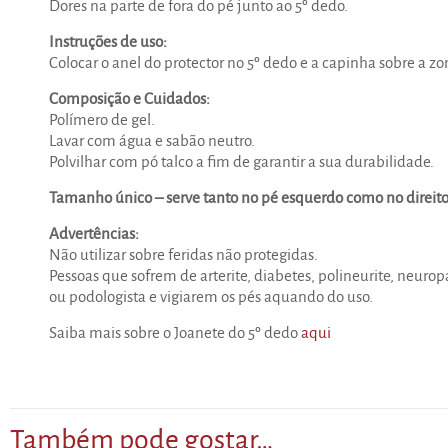
Dores na parte de fora do pé junto ao 5º dedo.
Instruções de uso:
Colocar o anel do protector no 5º dedo e a capinha sobre a zo
Composição e Cuidados:
Polímero de gel.
Lavar com água e sabão neutro.
Polvilhar com pó talco a fim de garantir a sua durabilidade.
Tamanho único – serve tanto no pé esquerdo como no direit
Advertências:
Não utilizar sobre feridas não protegidas.
Pessoas que sofrem de arterite, diabetes, polineurite, neur
ou podologista e vigiarem os pés aquando do uso.
Saiba mais sobre o Joanete do 5º dedo
aqui
Também pode gostar…