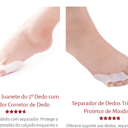
o Joanete do 5º Dedo com
Separador de Dedos Tr
dor Corretor de Dedo
Protetor de Mind
Avaliação
º dedo com separador. Protege o
4.64
Avaliação
gressões do calçado enquanto o
Oferece suporte aos dedos, separ
de 5
4.83