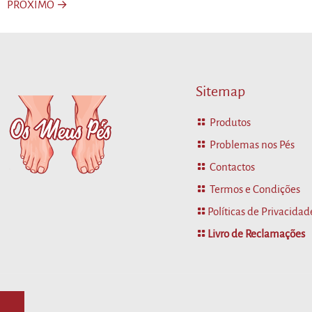
The
PROXIMO →
options
may
be
chosen
on
Sitemap
the
product
page
Produtos
Problemas nos Pés
Contactos
Termos e Condições
Políticas de Privacidad
Livro de Reclamações