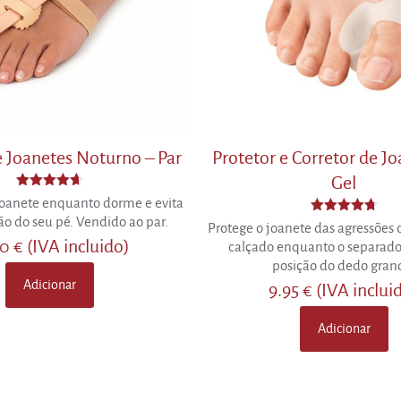
e Joanetes Noturno – Par
Protetor e Corretor de J
Gel
Avaliação
 joanete enquanto dorme e evita
4.64
o do seu pé. Vendido ao par.
de 5
Avaliação
Protege o joanete das agressões
4.71
90
€
(IVA incluido)
calçado enquanto o separador
de 5
posição do dedo gran
Adicionar
9.95
€
(IVA inclui
Adicionar