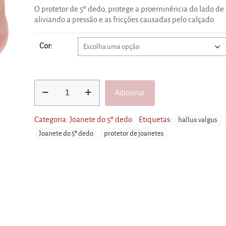
O protetor de 5º dedo, protege a proeminência do lado de 
aliviando a pressão e as fricções causadas pelo calçado.
Cor:
Quantidade
Adicionar
de
Protetor
Alternative:
de
Categoria:
Joanete do 5º dedo
Etiquetas:
hallux valgus
5º
Joanete do 5º dedo
protetor de joanetes
Dedo
em
Gel