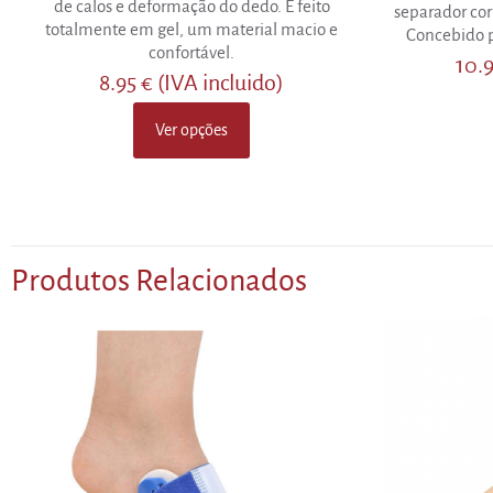
de calos e deformação do dedo. É feito
separador cor
totalmente em gel, um material macio e
Concebido p
confortável.
10.
8.95
€
(IVA incluido)
Ver opções
This
product
has
multiple
variants.
The
Produtos Relacionados
options
may
be
chosen
on
the
product
page