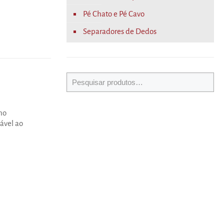
Pé Chato e Pé Cavo
Separadores de Dedos
nho
ável ao