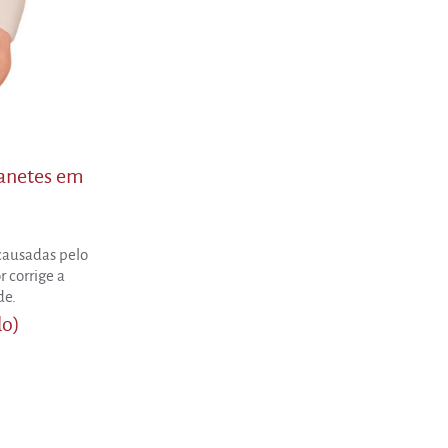
oanetes em
 causadas pelo
 corrige a
de.
do)