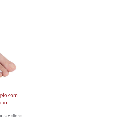
iplo com
inho
a-os e alinha-