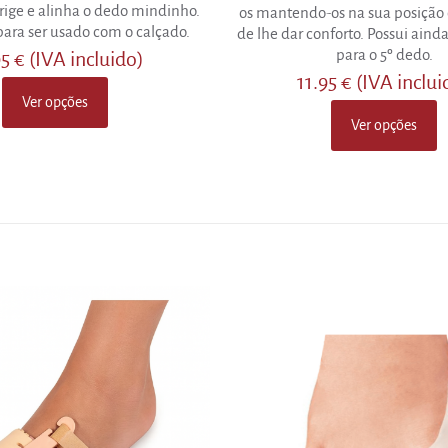
rige e alinha o dedo mindinho.
os mantendo-os na sua posição 
de 5
ara ser usado com o calçado.
de lhe dar conforto. Possui aind
para o 5º dedo.
95
€
(IVA incluido)
11.95
€
(IVA inclui
Ver opções
This
Ver opções
product
This
has
product
multiple
has
variants.
multiple
The
variants.
options
The
may
options
be
may
chosen
be
on
chosen
the
on
product
the
page
product
page