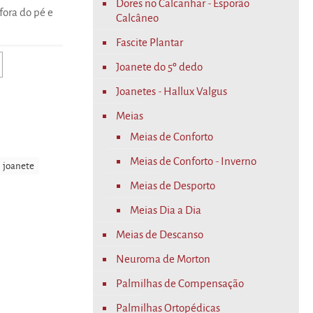
Dores no Calcanhar - Esporão
Classificado
8
fora do pé e
com
4.63
Calcâneo
em 5 com
base em
Fascite Plantar
classificações
de
Joanete do 5º dedo
clientes
Joanetes - Hallux Valgus
Meias
Meias de Conforto
Meias de Conforto - Inverno
joanete
Meias de Desporto
Meias Dia a Dia
Meias de Descanso
Neuroma de Morton
Palmilhas de Compensação
Palmilhas Ortopédicas