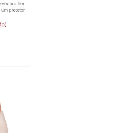
correta a fim
a um protetor
do)