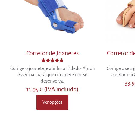
Corretor de Joanetes
Corretor d
Avaliação
Corrige o joanete, e alinha o 1º dedo. Ajuda
Corrige o seu
4.73
essencial para que o joanete não se
a deformaçã
de 5
desenvolva.
33.
11.95
€
(IVA incluido)
Ver opções
This
product
has
multiple
variants.