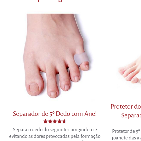
Protetor d
Separador de 5º Dedo com Anel
Separa
Avaliação
Separa o dedo do seguinte,corrigindo-o e
Protetor de 5
4.63
evitando as dores provocadas pela formação
de 5
joanete das a