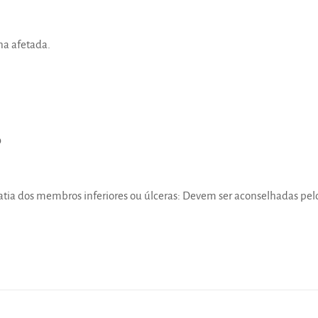
na afetada.
o
opatia dos membros inferiores ou úlceras: Devem ser aconselhadas pe