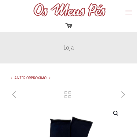
Loja
← ANTERIOR
PROXIMO →