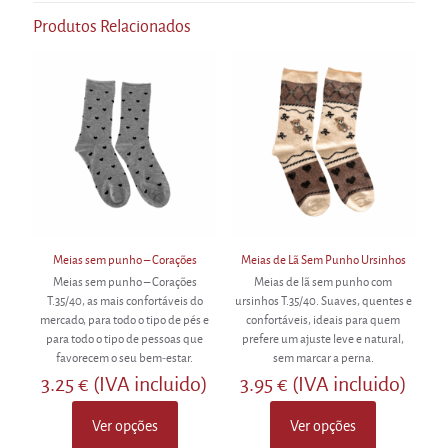
The
Produtos Relacionados
options
may
be
chosen
on
the
product
page
Meias sem punho – Corações
Meias de Lã Sem Punho Ursinhos
Meias sem punho – Corações
Meias de lã sem punho com
T.35/40, as mais confortáveis do
ursinhos T.35/40. Suaves, quentes e
mercado, para todo o tipo de pés e
confortáveis, ideais para quem
para todo o tipo de pessoas que
prefere um ajuste leve e natural,
favorecem o seu bem-estar.
sem marcar a perna.
3.25
€
(IVA incluido)
3.95
€
(IVA incluido)
Ver opções
Ver opções
This
This