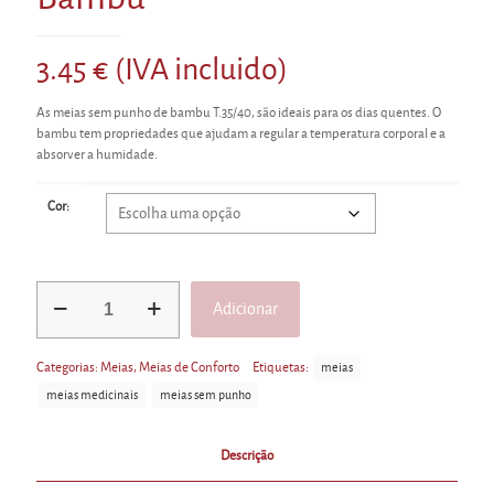
3.45
€
(IVA incluido)
As meias sem punho de bambu T.35/40, são ideais para os dias quentes. O
bambu tem propriedades que ajudam a regular a temperatura corporal e a
absorver a humidade.
Cor:
Quantidade
Adicionar
de
Meias
Alternative:
sem
Categorias:
Meias
,
Meias de Conforto
Etiquetas:
meias
Punho
de
meias medicinais
meias sem punho
Bambu
Descrição