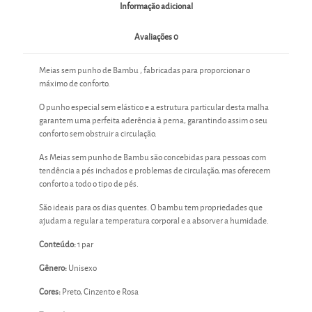
Informação adicional
Avaliações
0
Meias sem punho de Bambu , fabricadas para proporcionar o
máximo de conforto.
O punho especial sem elástico e a estrutura particular desta malha
garantem uma perfeita aderência à perna, garantindo assim o seu
conforto sem obstruir a circulação.
As Meias sem punho de Bambu são concebidas para pessoas com
tendência a pés inchados e problemas de circulação, mas oferecem
conforto a todo o tipo de pés.
São ideais para os dias quentes. O bambu tem propriedades que
ajudam a regular a temperatura corporal e a absorver a humidade.
Conteúdo:
1 par
Gênero:
Unisexo
Cores:
Preto, Cinzento e Rosa