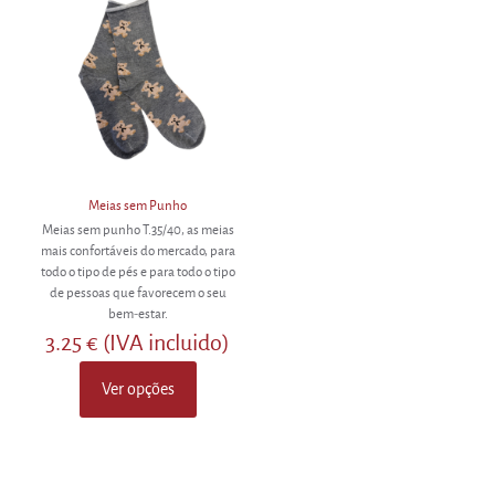
options
The
may
options
be
may
chosen
be
on
chosen
the
on
product
the
page
product
page
Meias sem Punho
Meias sem punho T.35/40, as meias
mais confortáveis do mercado, para
todo o tipo de pés e para todo o tipo
de pessoas que favorecem o seu
bem-estar.
3.25
€
(IVA incluido)
Ver opções
This
product
has
multiple
variants.