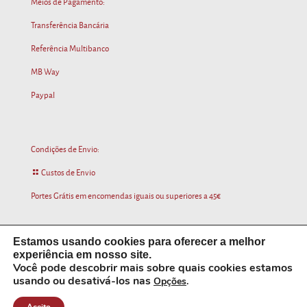
Meios de Pagamento:
Transferência Bancária
Referência Multibanco
MB Way
Paypal
Condições de Envio:
Custos de Envio
Portes Grátis em encomendas iguais ou superiores a 45€
Estamos usando cookies para oferecer a melhor 
experiência em nosso site. 
Developer by
Francis Doody
Você pode descobrir mais sobre quais cookies estamos 
usando ou desativá-los nas 
Opções
.