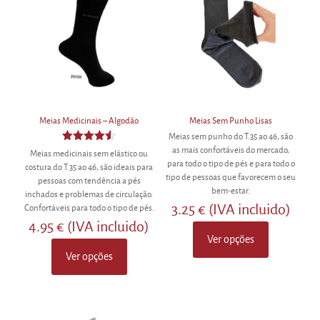
Meias Medicinais – Algodão
Meias Sem Punho Lisas
Meias sem punho do T.35 ao 46, são
Avaliação
as mais confortáveis do mercado,
Meias medicinais sem elástico ou
4.50
para todo o tipo de pés e para todo o
costura do T.35 ao 46, são ideais para
de 5
tipo de pessoas que favorecem o seu
pessoas com tendência a pés
bem-estar.
inchados e problemas de circulação.
3.25
€
(IVA incluido)
Confortáveis para todo o tipo de pés.
4.95
€
(IVA incluido)
Ver opções
This
Ver opções
product
This
has
product
multiple
has
variants.
multiple
The
variants.