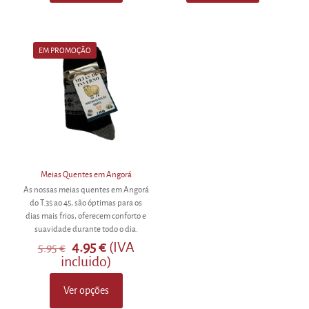
product
product
has
has
multiple
multiple
variants.
variants.
EM PROMOÇÃO
The
The
options
options
may
may
be
be
chosen
chosen
on
on
the
the
product
product
page
page
Meias Quentes em Angorá
As nossas meias quentes em Angorá
do T.35 ao 45, são óptimas para os
dias mais frios, oferecem conforto e
suavidade durante todo o dia.
O
O
4.95
€
(IVA
5.95
€
preço
preço
incluido)
original
atual
era:
é:
Ver opções
5.95 €.
4.95 €.
This