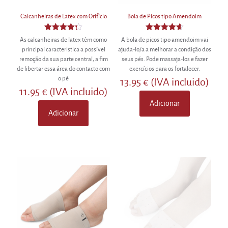
Calcanheiras de Latex com Orifício
Bola de Picos tipo Amendoim
Avaliação
Avaliação
As calcanheiras de latex têm como
A bola de picos tipo amendoim vai
4.25
4.60
principal caracteristica a possível
ajuda-lo/a a melhorar a condição dos
de 5
de 5
remoção da sua parte central, a fim
seus pés. Pode massaja-los e fazer
de libertar essa área do contacto com
exercícios para os fortalecer.
o pé
13.95
€
(IVA incluido)
11.95
€
(IVA incluido)
Adicionar
Adicionar