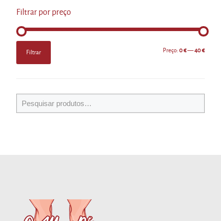
Filtrar por preço
Preço
Preço
Preço:
0 €
—
40 €
Filtrar
mínimo
máximo