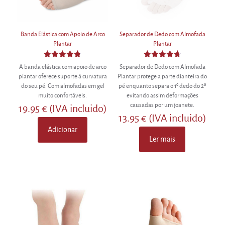
Banda Elástica com Apoio de Arco
Separador de Dedo com Almofada
Plantar
Plantar
Avaliação
Avaliação
A banda elástica com apoio de arco
Separador de Dedo com Almofada
4.80
4.75
plantar oferece suporte à curvatura
Plantar protege a parte dianteira do
de 5
de 5
do seu pé. Com almofadas em gel
pé enquanto separa o 1º dedo do 2º
muito confortáveis.
evitando assim deformações
causadas por um joanete.
19.95
€
(IVA incluido)
13.95
€
(IVA incluido)
Adicionar
Ler mais