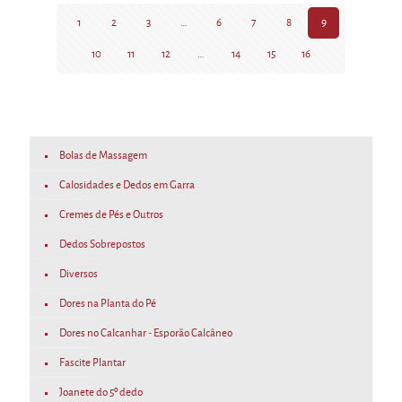
options
may
1
2
3
…
6
7
8
9
be
10
11
12
…
14
15
16
chosen
on
the
product
page
Bolas de Massagem
Calosidades e Dedos em Garra
Cremes de Pés e Outros
Dedos Sobrepostos
Diversos
Dores na Planta do Pé
Dores no Calcanhar - Esporão Calcâneo
Fascite Plantar
Joanete do 5º dedo