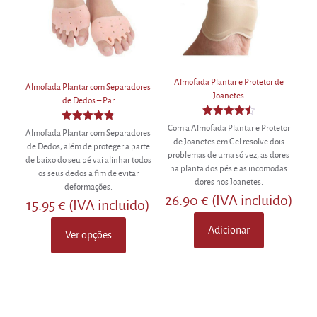
Almofada Plantar e Protetor de
Almofada Plantar com Separadores
Joanetes
de Dedos – Par
Avaliação
Com a Almofada Plantar e Protetor
Avaliação
Almofada Plantar com Separadores
4.50
4.80
de Joanetes em Gel resolve dois
de 5
de Dedos, além de proteger a parte
de 5
problemas de uma só vez, as dores
de baixo do seu pé vai alinhar todos
na planta dos pés e as incomodas
os seus dedos a fim de evitar
dores nos Joanetes.
deformações.
26.90
€
(IVA incluido)
15.95
€
(IVA incluido)
Adicionar
Ver opções
This
product
has
multiple
variants.
The