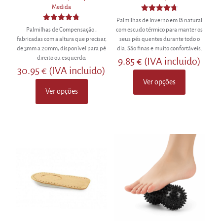
Medida
Avaliação
Palmilhas de Inverno em lã natural
4.75
Avaliação
Palmilhas de Compensação ,
com escudo térmico para manter os
de 5
4.80
fabricadas com a altura que precisar,
seus pés quentes durante todo o
de 5
de 3mm a 20mm, disponível para pé
dia. São finas e muito confortáveis.
direito ou esquerdo.
9.85
€
(IVA incluido)
30.95
€
(IVA incluido)
Ver opções
This
Ver opções
This
product
product
has
has
multiple
multiple
variants.
variants.
The
The
options
options
may
may
be
be
chosen
chosen
on
on
the
the
product
product
page
page