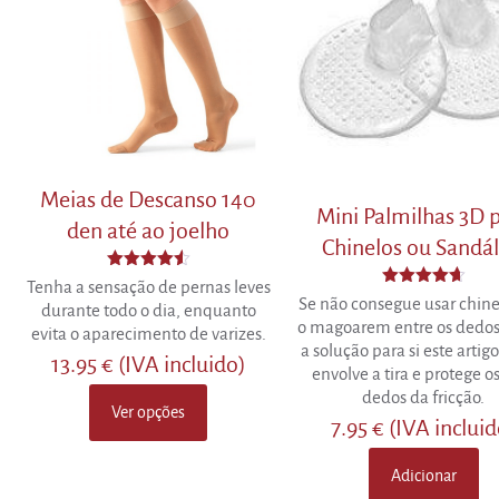
chosen
chosen
on
on
the
the
product
product
page
page
Meias de Descanso 140
Mini Palmilhas 3D 
den até ao joelho
Chinelos ou Sandál
Avaliação
Tenha a sensação de pernas leves
4.50
Avaliação
Se não consegue usar chine
durante todo o dia, enquanto
de 5
4.67
o magoarem entre os dedos,
de 5
evita o aparecimento de varizes.
a solução para si este artigo
13.95
€
(IVA incluido)
envolve a tira e protege o
dedos da fricção.
Ver opções
This
7.95
€
(IVA incluid
product
has
Adicionar
multiple