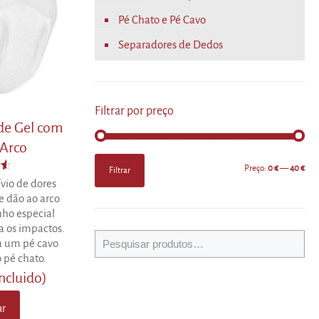
Pé Chato e Pé Cavo
Separadores de Dedos
Filtrar por preço
 de Gel com
 Arco
Preço
Preço
Preço:
0 €
—
40 €
Filtrar
mínimo
máximo
o
vio de dores
e dão ao arco
nho especial
a os impactos.
a um pé cavo
 pé chato.
incluido)
ar