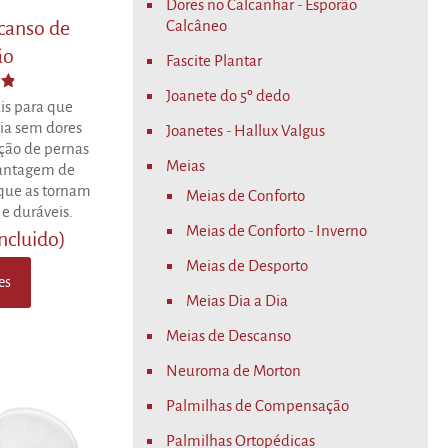
Dores no Calcanhar - Esporão
Calcâneo
canso de
ão
Fascite Plantar
Joanete do 5º dedo
o
is para que
ia sem dores
Joanetes - Hallux Valgus
ção de pernas
Meias
vantagem de
que as tornam
Meias de Conforto
 e duráveis.
Meias de Conforto - Inverno
incluido)
Meias de Desporto
es
Meias Dia a Dia
Meias de Descanso
Neuroma de Morton
Palmilhas de Compensação
Palmilhas Ortopédicas