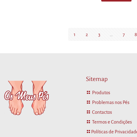
variants.
The
options
may
be
1
2
3
…
7
8
chosen
on
the
product
page
Sitemap
Produtos
Problemas nos Pés
Contactos
Termos e Condições
Políticas de Privacidad