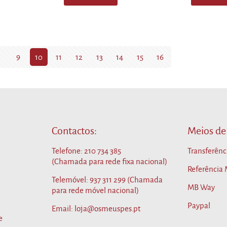
38.55 €
product
has
multiple
variants.
The
9
10
11
12
13
14
15
16
options
may
be
chosen
on
the
product
Contactos:
Meios de
page
Telefone:
210 734 385
Transferênc
(Chamada para rede fixa nacional)
Referência
Telemóvel:
937 311 299
(Chamada
MB Way
para rede móvel nacional)
Paypal
Email: loja@osmeuspes.pt
e