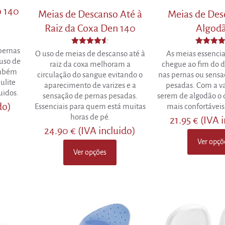
o 140
Meias de Descanso Até à
Meias de Des
Raiz da Coxa Den 140
Algod
pernas
Avaliação
Avaliaçã
O uso de meias de descanso até à
As meias essencia
4.50
4.88
uso de
raiz da coxa melhoram a
chegue ao fim do d
de 5
de 5
ambém
circulação do sangue evitando o
nas pernas ou sensa
ulite
aparecimento de varizes e a
pesadas. Com a 
uidos.
sensação de pernas pesadas.
serem de algodão o 
do)
Essenciais para quem está muitas
mais confortáveis
horas de pé.
21.95
€
(IVA 
24.90
€
(IVA incluido)
Ver opçõ
This
Ver opções
This
product
product
has
has
multiple
multiple
variants.
variants.
The
The
options
options
may