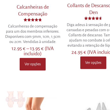
Collants de Descans
Calcanheiras de
Den
Compensação
Avaliação
Diga adeus à sensação de 
Avaliação
Calcanheiras de compensação
4.57
4.80
cansadas e pesadas com o 
de 5
para um dos membros inferiores.
de 5
Collants de descanso. T
Disponíveis com 5mm, 1cm, 1,5cm
ajudam no combate à cel
ou 2cm. Vendidas à unidade.
evitando a retenção de líq
Price
12.95
€
–
13.95
€
(IVA
24.95
€
(IVA inclui
range:
incluido)
12.95 €
Ver opções
through
Ver opções
This
This
13.95 €
product
product
has
has
multiple
multiple
variants.
variants.
The
The
options
options
may
may
be
be