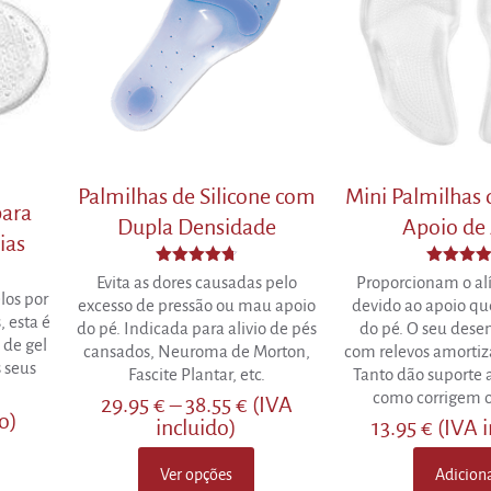
may
be
be
chosen
chosen
on
on
the
the
product
product
page
page
Palmilhas de Silicone com
Mini Palmilhas
para
Dupla Densidade
Apoio de
ias
Avaliação
Avaliaçã
Evita as dores causadas pelo
Proporcionam o alí
4.73
4.50
los por
excesso de pressão ou mau apoio
devido ao apoio qu
de 5
de 5
 esta é
do pé. Indicada para alivio de pés
do pé. O seu dese
 de gel
cansados, Neuroma de Morton,
com relevos amortiz
s seus
Fascite Plantar, etc.
Tanto dão suporte 
como corrigem o
Price
29.95
€
–
38.55
€
(IVA
o)
range:
incluido)
13.95
€
(IVA 
29.95 €
through
Ver opções
Adicion
This